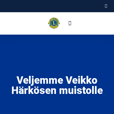
Tietoa meistä
Hallitus ja jäsenet
Veljemme Veikko
Härkösen muistolle