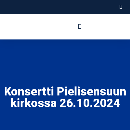
Tietoa meistä
Hallitus ja jäsenet
Konsertti Pielisensuun
kirkossa 26.10.2024