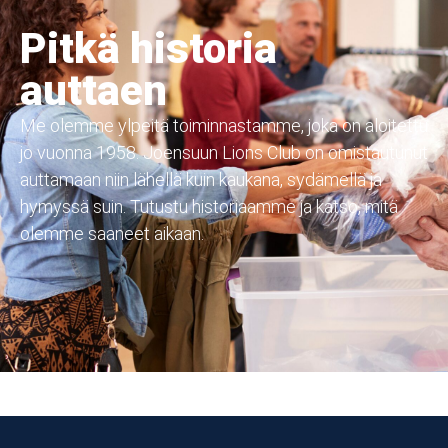
Pitkä historia
auttaen
Me olemme ylpeitä toiminnastamme, joka on aloitettu
jo vuonna 1958. Joensuun Lions Club on omistautunut
auttamaan niin lähellä kuin kaukana, sydämellä ja
hymyssä suin. Tutustu historiaamme ja katso, mitä
olemme saaneet aikaan.