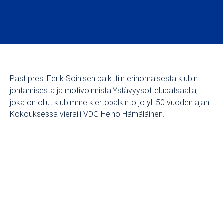
Past pres. Eerik Soinisen palkittiin erinomaisesta klubin
johtamisesta ja motivoinnista Ystävyysottelupatsaalla,
joka on ollut klubimme kiertopalkinto jo yli 50 vuoden ajan.
Kokouksessa vieraili VDG Heino Hämäläinen.
Pitkä historia