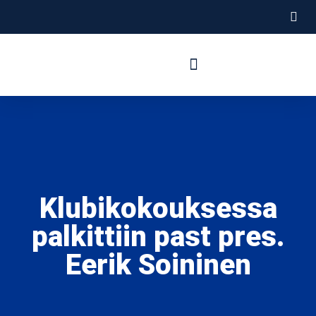
Tietoa meistä
Hallitus ja jäsenet
Klubikokouksessa
palkittiin past pres.
Eerik Soininen