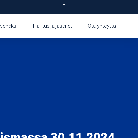
seneksi
Hallitus ja jäsenet
Ota yhteyttä
Prismassa 30.11.2024