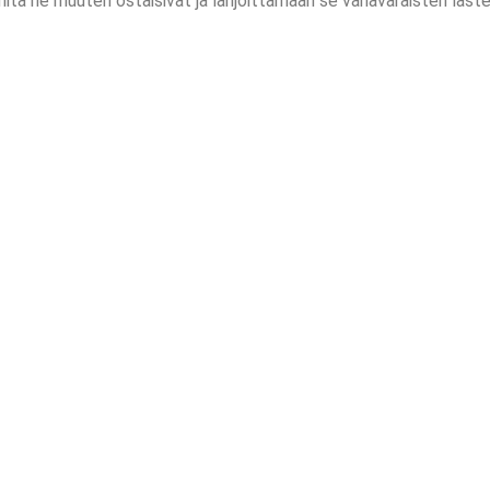
ä he muuten ostaisivat ja lahjoittamaan se vähävaraisten lasten
taen
a on aloitettu jo
 omistautunut