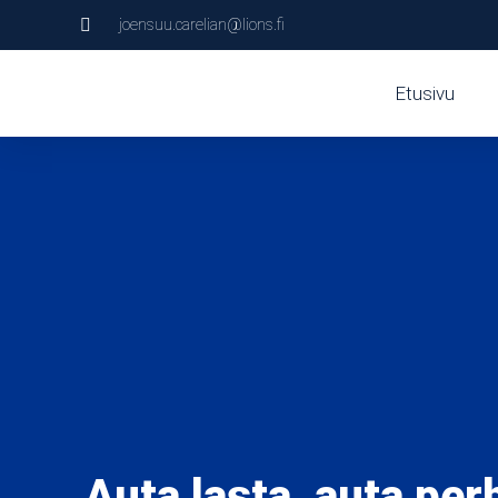
joensuu.carelian@lions.fi
Etusivu
Auta lasta, auta pe