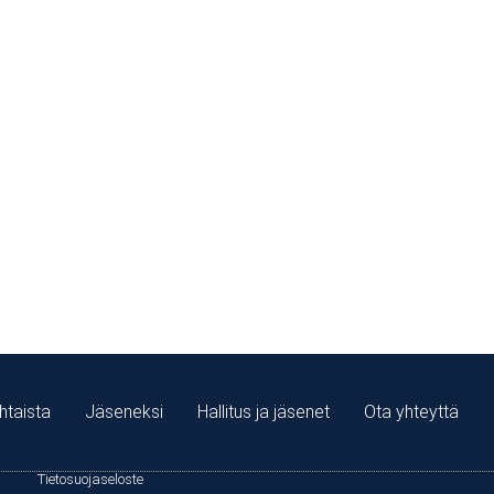
sydämellä ja hymyssä
mitä olemme saaneet
htaista
Jäseneksi
Hallitus ja jäsenet
Ota yhteyttä
Tietosuojaseloste