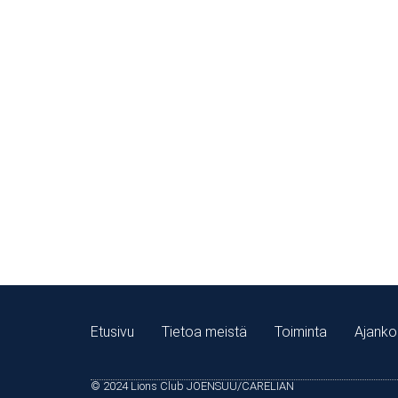
auttamaan niin lähellä kuin kaukana, 
suin. Tutustu historiaamme ja katso, 
aikaan.
Etusivu
Tietoa meistä
Toiminta
Ajanko
© 2024 Lions Club JOENSUU/CARELIAN