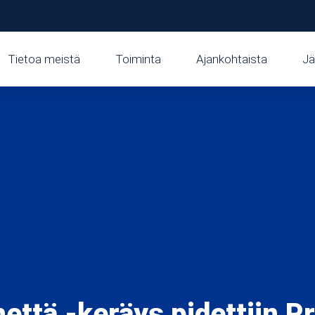
Tietoa meistä
Toiminta
Ajankohtaista
Jä
rhettä -keräys pidettiin 